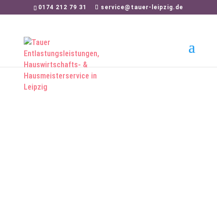
0174 212 79 31
service@tauer-leipzig.de
Dienstleistungsvermi
ttlung
Sie haben nicht die gewünschte
Leistung gefunden?
Wir vermitteln sie gerne an unsere
kompetenten Partner.