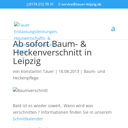
0174 212 79 31
service@tauer-leipzig.de
Ab sofort Baum- &
Heckenverschnitt in
Leipzig
von
Konstantin Tauer
|
18.08.2013
|
Baum- und
Heckenpflege
Bald ist es wieder soweit.. Wann wird was
verschnitten ? Informationen finden Sie in unserem
Schnittkalender