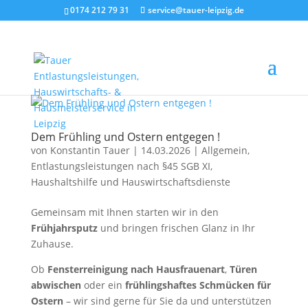
0174 212 79 31
service@tauer-leipzig.de
Dem Frühling und Ostern entgegen !
von
Konstantin Tauer
|
14.03.2026
|
Allgemein
,
Entlastungsleistungen nach §45 SGB XI
,
Haushaltshilfe und Hauswirtschaftsdienste
Gemeinsam mit Ihnen starten wir in den
Frühjahrsputz
und bringen frischen Glanz in Ihr
Zuhause.
Ob
Fensterreinigung nach Hausfrauenart
,
Türen
abwischen
oder ein
frühlingshaftes Schmücken für
Ostern
– wir sind gerne für Sie da und unterstützen