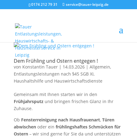
0174 212 79 31
service@tauer-leipzig.de
Dem Frühling und Ostern entgegen !
von
Konstantin Tauer
|
14.03.2026
|
Allgemein
,
Entlastungsleistungen nach §45 SGB XI
,
Haushaltshilfe und Hauswirtschaftsdienste
Gemeinsam mit Ihnen starten wir in den
Frühjahrsputz
und bringen frischen Glanz in Ihr
Zuhause.
Ob
Fensterreinigung nach Hausfrauenart
,
Türen
abwischen
oder ein
frühlingshaftes Schmücken für
Ostern
– wir sind gerne für Sie da und unterstützen