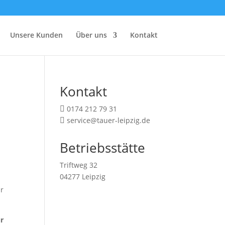
Unsere Kunden
Über uns
Kontakt
Kontakt
0174 212 79 31

service@tauer-leipzig.de

Betriebsstätte
Triftweg 32
04277 Leipzig
ir
ür