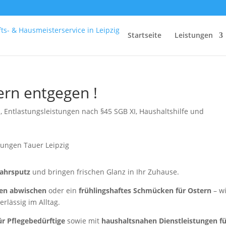
Startseite
Leistungen
rn entgegen !
n
,
Entlastungsleistungen nach §45 SGB XI
,
Haushaltshilfe und
jahrsputz
und bringen frischen Glanz in Ihr Zuhause.
en abwischen
oder ein
frühlingshaftes Schmücken für Ostern
– w
rlässig im Alltag.
ür Pflegebedürftige
sowie mit
haushaltsnahen Dienstleistungen f