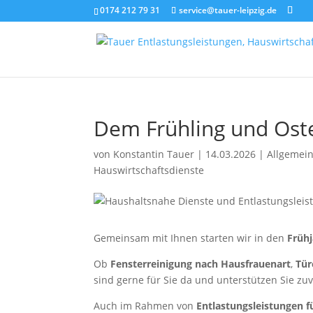
0174 212 79 31
service@tauer-leipzig.de
Dem Frühling und Oste
von
Konstantin Tauer
|
14.03.2026
|
Allgemei
Hauswirtschaftsdienste
Gemeinsam mit Ihnen starten wir in den
Früh
Ob
Fensterreinigung nach Hausfrauenart
,
Tür
sind gerne für Sie da und unterstützen Sie zuve
Auch im Rahmen von
Entlastungsleistungen f