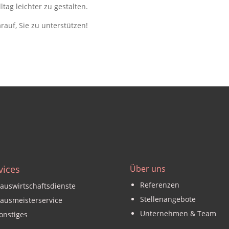
ltag leichter zu gestalten.
rauf, Sie zu unterstützen!
vices
Über uns
Referenzen
auswirtschaftsdienste
Stellenangebote
ausmeisterservice
Unternehmen & Team
onstiges