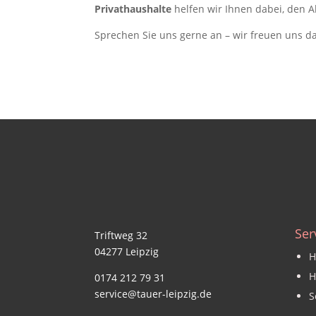
Privathaushalte
helfen wir Ihnen dabei, den Al
Sprechen Sie uns gerne an – wir freuen uns da
Ser
Triftweg 32
04277 Leipzig
H
H
0174 212 79 31
service@tauer-leipzig.de
S