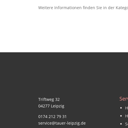
Weitere Informationen finden Sie in der Kateg
Ser
Triftweg 32
04277 Leipzig
H
H
0174 212 79 31
service@tauer-leipzig.de
S