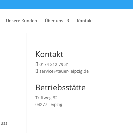
Unsere Kunden
Über uns
Kontakt
Kontakt
0174 212 79 31

service@tauer-leipzig.de

Betriebsstätte
Triftweg 32
04277 Leipzig
d
luss