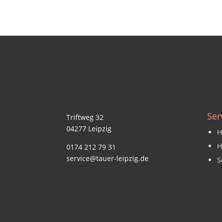
Ser
Triftweg 32
04277 Leipzig
H
H
0174 212 79 31
service@tauer-leipzig.de
S