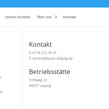
Unsere Kunden
Über uns
Kontakt
Kontakt
0174 212 79 31

service@tauer-leipzig.de

Betriebsstätte
n
Triftweg 32
04277 Leipzig
er