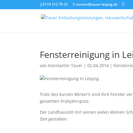
0174 212 79 31
service@tauer-leipzig.de
Fensterreinigung in L
von
Konstantin Tauer
|
02.04.2014
|
Fensterre
Trotz des kurzen Winter’s sind Ihre Fenster 
gesamten Frühjahrsputz.
Der Landhausstil mit seinen vielen kleinen S
Zeit gestalten.