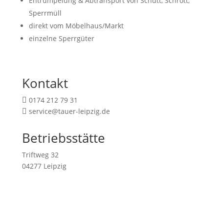
Entrümpelung & Abtransport von Schutt, Schrott,
Sperrmüll
direkt vom Möbelhaus/Markt
einzelne Sperrgüter
Kontakt
0174 212 79 31

service@tauer-leipzig.de

Betriebsstätte
Triftweg 32
04277 Leipzig