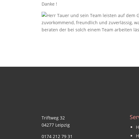
Danke !
Ser
Triftweg 32
04277 Leipzig
H
H
0174 212 79 31