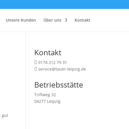
Unsere Kunden
Über uns
Kontakt
Kontakt
0174 212 79 31

service@tauer-leipzig.de

Betriebsstätte
Triftweg 32
04277 Leipzig
t gut