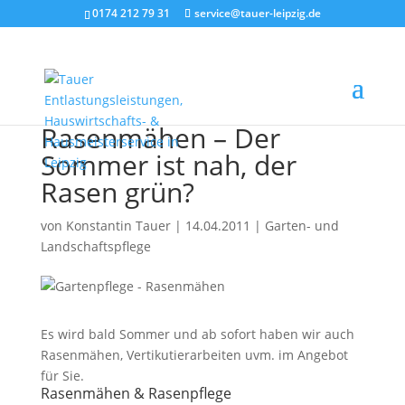
0174 212 79 31
service@tauer-leipzig.de
Rasenmähen – Der
Sommer ist nah, der
Rasen grün?
von
Konstantin Tauer
|
14.04.2011
|
Garten- und
Landschaftspflege
Es wird bald Sommer und ab sofort haben wir auch
Rasenmähen, Vertikutierarbeiten uvm. im Angebot
für Sie.
Rasenmähen & Rasenpflege