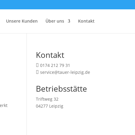
Unsere Kunden
Über uns
Kontakt
Kontakt
0174 212 79 31

service@tauer-leipzig.de

Betriebsstätte
Triftweg 32
erkt
04277 Leipzig